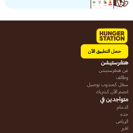
حمل التطبيق الآن
هنقرستيشن
عن هنقرستيشن
وظائف
سجّل كمندوب توصيل
انضم الآن كشريك
متواجدين في
الدمام
جده
الرياض
الخبر