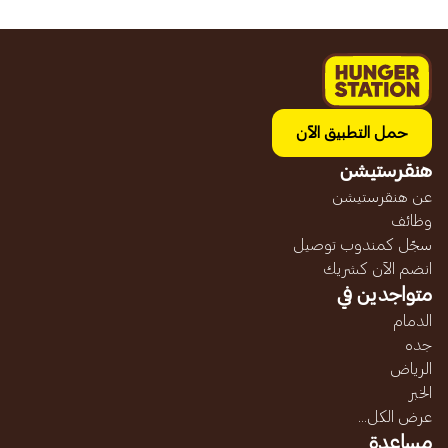
حمل التطبيق الآن
هنقرستيشن
عن هنقرستيشن
وظائف
سجّل كمندوب توصيل
انضم الآن كشريك
متواجدين في
الدمام
جده
الرياض
الخبر
عرض الكل...
مساعدة