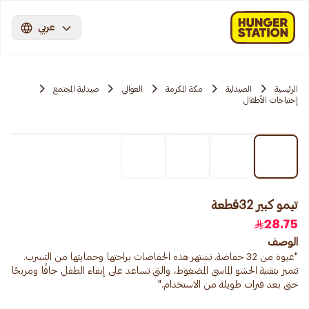
عربي
الرئيسية
الصيدلية
مكة المكرمة
العوالي
صيدلية المجتمع
إحتياجات الأطفال
تيمو كبير 32قطعة
28.75
الوصف
"عبوة من 32 حفاضة. تشتهر هذه الحفاضات براحتها وحمايتها من التسرب.
تتميز بتقنية الحشو الماسي المضغوط، والتي تساعد على إبقاء الطفل جافًا ومريحًا
حتى بعد فترات طويلة من الاستخدام."