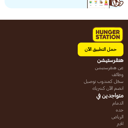
حمل التطبيق الآن
هنقرستيشن
عن هنقرستيشن
وظائف
سجّل كمندوب توصيل
انضم الآن كشريك
متواجدين في
الدمام
جده
الرياض
الخبر