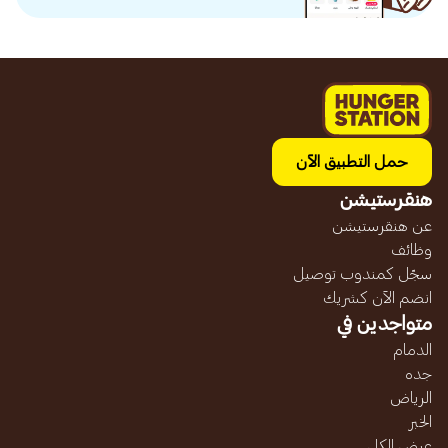
حمل التطبيق الآن
هنقرستيشن
عن هنقرستيشن
وظائف
سجّل كمندوب توصيل
انضم الآن كشريك
متواجدين في
الدمام
جده
الرياض
الخبر
عرض الكل...