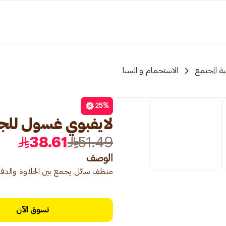
ة المجتمع
الاستحمام و السبا
25
%
لايفبوي غسول للجسم
38.61
51.49
الوصف
منظف ​​سائل يجمع بين الحلاوة والد
تسوق الآن