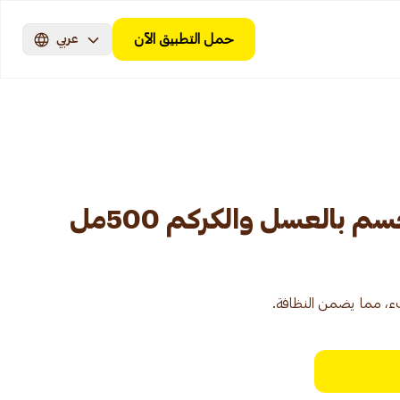
حمل التطبيق الآن
عربي
 بالعسل والكركم 500مل
فء، مما يضمن النظافة.