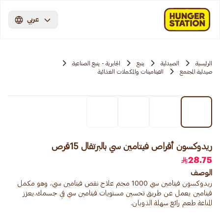
عربي
الرئيسية
الصيدلية
ينبع
الجابرية - ينبع الصناعية
صيدلية المجتمع
الفيتامينات والمكملات الغذائية
ريدوكسون أقراص فيتامين سي بالبرتقال 15قرص
28.75
الوصف
ريدوكسون فيتامين سي 1000 مجم علاج نقص فيتامين سي، وهو مكمل
فيتامين يعمل عن طريق تحسين مستويات فيتامين سي في جسمك.يعزز
المناعة طعم رائع سهلة الذوبان.