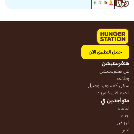
حمل التطبيق الآن
هنقرستيشن
عن هنقرستيشن
وظائف
سجّل كمندوب توصيل
انضم الآن كشريك
متواجدين في
الدمام
جده
الرياض
الخبر