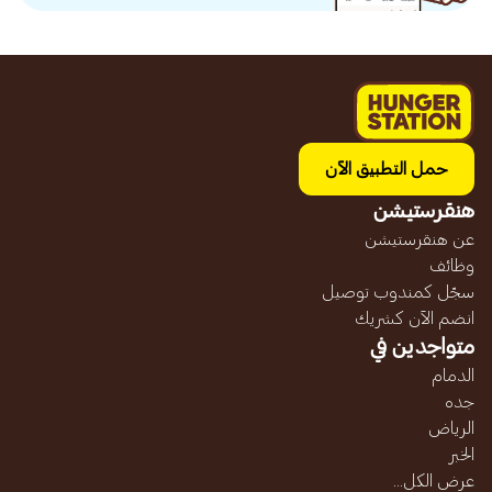
حمل التطبيق الآن
هنقرستيشن
عن هنقرستيشن
وظائف
سجّل كمندوب توصيل
انضم الآن كشريك
متواجدين في
الدمام
جده
الرياض
الخبر
عرض الكل...