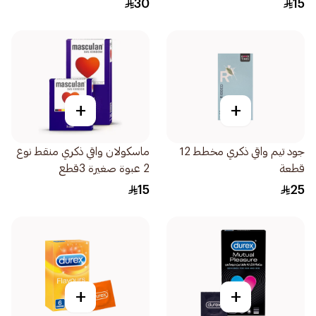
30
15
+
+
جود تيم واقي ذكري مخطط 12
ماسكولان واقي ذكري منقط نوع
قطعة
2 عبوة صغيرة 3قطع
15
25
+
+