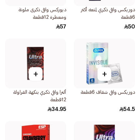
دوريكس واقي ذكري لمتعه أكثر
ديوركس واقى ذكرى ملونة
6قطعة
ومعطرة 12قطعة
57
50
+
+
دوريكس واقي شفاف 6قطعة
ألترا واقي ذكري بنكهة الفراولة
12قطعة
34.95
54.5