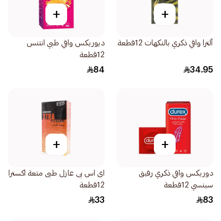
+
+
ألترا واقي ذكري بالنكهات 12قطعة
ديوريكس واقي طبي انتنس
12قطعة
84
34.95
+
+
دوريكس واقي ذكري رقيق
اى اس بى عازل طبى متعة اكسترا
سينسي 12قطعة
12قطعة
33
83