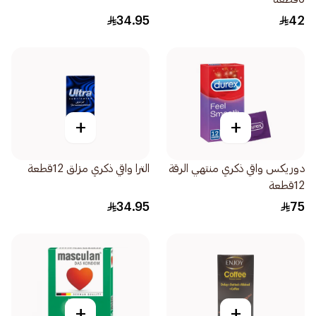
34.95
42
+
+
دوريكس واقي ذكري منتهي الرقة
الترا واقي ذكري مزلق 12قطعة
12قطعة
34.95
75
+
+