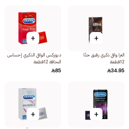
+
+
الترا واقي ذكري رقيق جدًا
ديوركس الواقي الذكري إحساس
12قطعة
النحافة 12قطعة
85
34.95
+
+