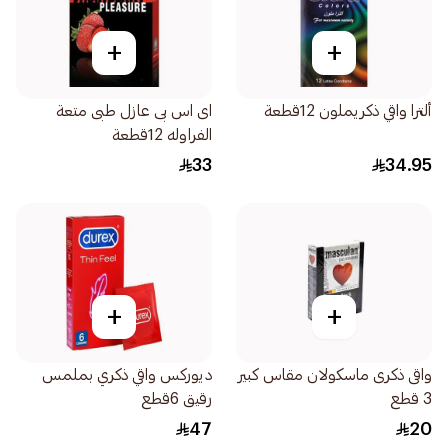
+
+
ألترا واقي ذكريملون 12قطعة
اى اس بى عازل طبى متعة
الفراوله 12قطعة
33
34.95
+
+
واقى ذكرى ماسكولان مقاس كبير
ديوركس واقي ذكري بملمس
3 قطع
رقيق 6قطع
47
20