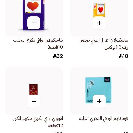
+
+
ماسكولان عازل طبي صغير
ماسكولان واقي ذكري محبب
رقم3 1بوكس
10قطعة
32
10
+
+
قود تايم الواقي الذكري 1علبة
انجوي واقي ذكري بنكهة الكرز
12قطعة