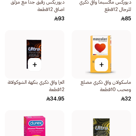
ديوركس ماكسيما واقي ذكري
ديوريكس رقيق جداً مع مزلق
للرجال 12قطع
اضافي 12قطعة
93
85
+
+
ماسكولان واقي ذكري مضلع
الترا واقي ذكري بنكهة الشوكولاتة
ومحبب 10قطعة
12قطعة
34.95
32