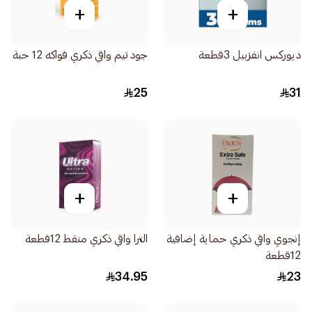
+
+
ديوركس انفزبيل 3قطعة
جود تيم واقي ذكري فواكه 12 حبة
25
31
+
+
إنجوي واقي ذكري حماية إضافية
الترا واقي ذكري منقط 12قطعة
12قطعة
34.95
23