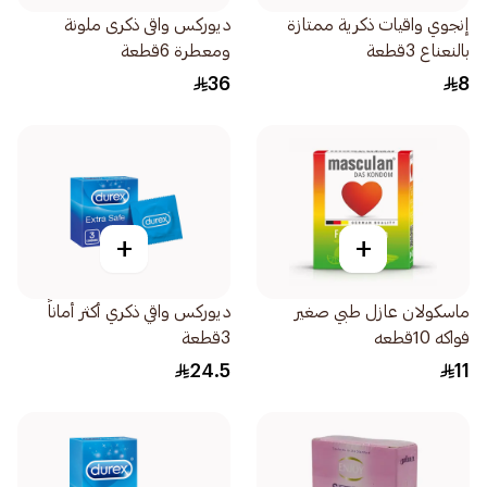
إنجوي واقيات ذكرية ممتازة
ديوركس واقى ذكرى ملونة
بالنعناع 3قطعة
ومعطرة 6قطعة
36
8
+
+
ماسكولان عازل طبي صغير
ديوركس واقي ذكري أكثر أماناً
فواكه 10قطعه
3قطعة
24.5
11