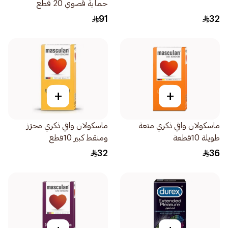
حماية قصوي 20 قطع
91
32
+
+
ماسكولان واقي ذكري متعة
ماسكولان واقي ذكري محزز
طويلة 10قطعة
ومنقط كبير 10قطع
32
36