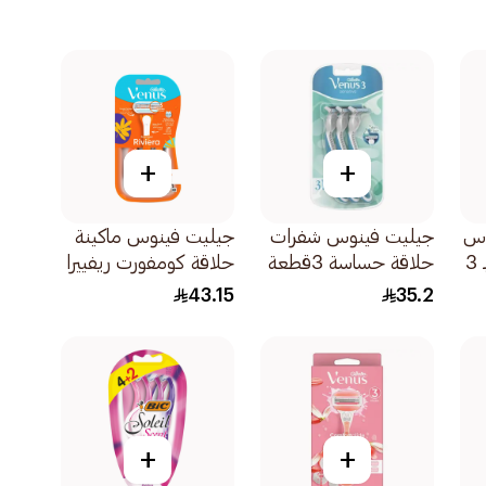
+
+
وس
جيليت فينوس شفرات
جيليت فينوس ماكينة
أداة وماكينة حلاقة بـ 3
حلاقة حساسة 3قطعة
حلاقة كومفورت ريفييرا
2قطع
43.15
35.2
+
+