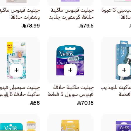
جيليت سيمبلي 3 عبوة
جيليت فينوس ماكينة
جيليت فينوس ماكين
لاقة
حلاقة كومفورت جلايد
وشفرات حلاقة
م مرة واحدة
بريز للنساء 1قطعة
للمنطقة الحميمة
78.99
79.5
للنساء 2قطعة
+
+
+
اكينه للتهذيب
جيليت ماكينة حلاقة
جيليت سيمبلي فين
فينوس سويرل 5 قطعة
ماكينة حلاقة 6ر
1قطعة
قابلة لإعادة التعبئة
58
70.15
3قطعة