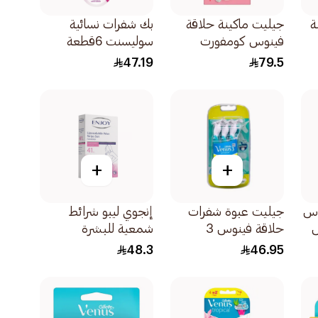
ة
جيليت ماكينة حلاقة
بك شفرات نسائية
فينوس كومفورت
سوليسنت 6قطعة
جلايد سبا بريز 1ماكينة
47.19
79.5
شفرتين 1قطعة
+
+
وس
جيليت عبوة شفرات
إنجوي ليبو شرائط
ؤوس
حلاقة فينوس 3
شمعية للبشرة
للبشرة الحساسة 4+2
الحساسة 41قطعة
48.3
46.95
مجاناً 6قطعة