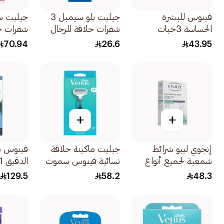
فينوس للبشرة
جيليت بلو سيمبل 3
الحساسة 3حبات
شفرات حلاقة للرجال
شفرات ح
للاستخدام الواحد
للاستخدا
70.94
26.6
43.95
4قطعة
للنساء 12قطعة
+
+
إنجوي ليبو شرائط
جيليت ماكينة حلاقة
فينوس م
شمعية لجميع أنواع
نسائية فينوس سموث
الدقيق 1قطعة
البشرة 41قطعة
مقبض واحد وغيارين
129.5
58.2
48.3
3قطعة