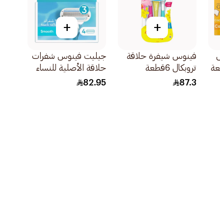
+
+
فينوس شيفرة حلاقة
جيليت فينوس شفرات
تروبكال 6قطعة
حلاقة الأصلية للنساء
4قطعة
82.95
87.3