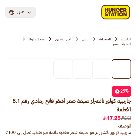
عربي
الرئيسية
الصيدلية
الرس
الحي التجاري
صيدلية انوفا
العناية بالشعر
25
%
جارنييه كولور ناتشرلز صبغة شعر أشقر فاتح رمادي رقم 8.1
1قطعة
17.25
23
الوصف
غارنييه كولور ناتشورالز هو صبغة شعر مغذية دائمة مع تغطية تصل إلى 100٪