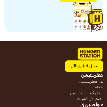
حمل التطبيق الآن
هنقرستيشن
عن هنقرستيشن
وظائف
سجّل كمندوب توصيل
انضم الآن كشريك
متواجدين في