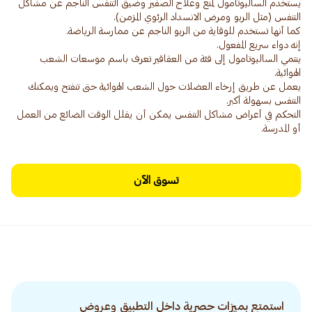
يستخدم السالبوتامول لمنع وعلاج الصفير وضيق التنفس الناجم عن مشاكل
ينتمي السالبوتامول إلى فئة من العقاقير تعرف باسم موسعات الشعب
يعمل عن طريق إرخاء العضلات حول الشعب الهوائية حتى تنفتح ويمكنك
التحكم في أعراض مشاكل التنفس يمكن أن يقلل الوقت الضائع من العمل
أو المدرسة.
تسوق الآن
استمتع بميزات حصرية داخل التطبيق وعروض