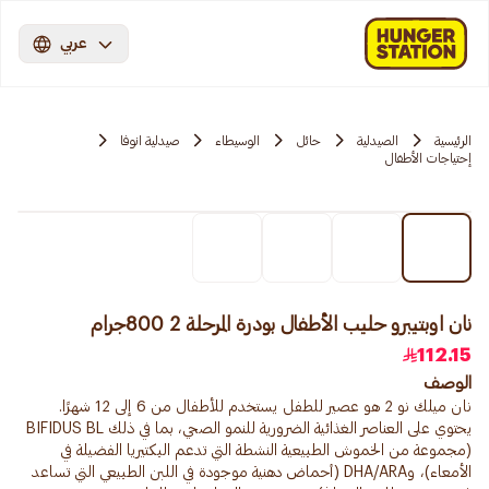
عربي
الرئيسية
الصيدلية
حائل
الوسيطاء
صيدلية انوفا
إحتياجات الأطفال
نان اوبتيبرو حليب الأطفال بودرة المرحلة 2 800جرام
112.15
الوصف
نان ميلك نو 2 هو عصير للطفل يستخدم للأطفال من 6 إلى 12 شهرًا.
يحتوي على العناصر الغذائية الضرورية للنمو الصحي، بما في ذلك BIFIDUS BL
(مجموعة من الخموش الطبيعية النشطة التي تدعم البكتيريا الفضيلة في
الأمعاء)، وDHA/ARA (أحماض دهنية موجودة في اللبن الطبيعي التي تساعد