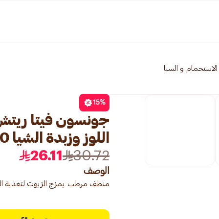
الاستحمام و السبا
15
%
جونسون فيتا ريتش
اللوز وزبدة الشيا 400مل
26.11
30.72
الوصف
منظف ​​مرطب يمزج الزيوت لتغذية ال