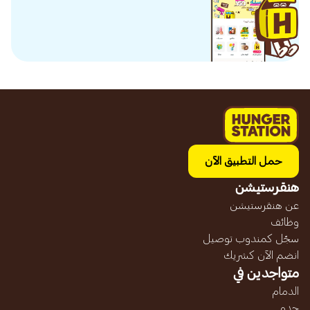
حمل التطبيق الآن
هنقرستيشن
عن هنقرستيشن
وظائف
سجّل كمندوب توصيل
انضم الآن كشريك
متواجدين في
الدمام
جده