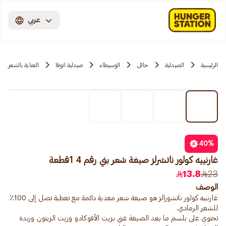
عربي
الرئيسية
الصيدلية
حائل
الوسيطاء
صيدلية انوفا
العناية بالشعر
40
%
غارنييه كولور ناتشرلز صبغة شعر بني رقم 4 1قطعة
13.8
23
الوصف
غارنييه كولور ناتشورالز هو صبغة شعر مغذية دائمة مع تغطية تصل إلى 100٪
تحتوي على بلسم ما بعد الصبغة غني بزيت الأفوكادو وزيت الزيتون وزبدة