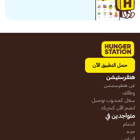
حمل التطبيق الآن
هنقرستيشن
عن هنقرستيشن
وظائف
سجّل كمندوب توصيل
انضم الآن كشريك
متواجدين في
الدمام
جده
الرياض