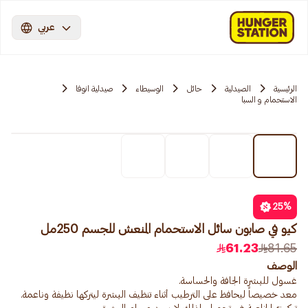
عربي
الرئيسية
الصيدلية
حائل
الوسيطاء
صيدلية انوفا
الاستحمام و السبا
25
%
كيو في صابون سائل الاستحمام المنعش للجسم 250مل
61.23
81.65
الوصف