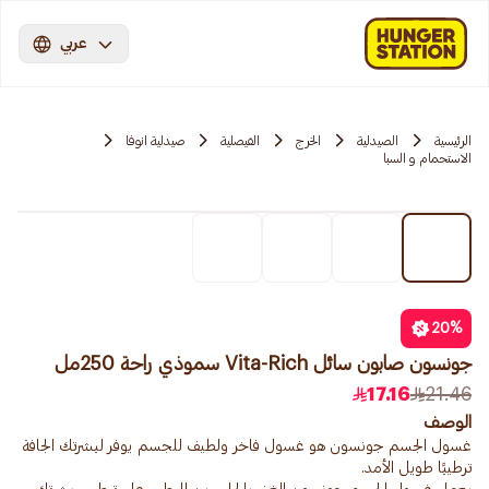
عربي
الرئيسية
الصيدلية
الخرج
الفيصلية
صيدلية انوفا
الاستحمام و السبا
20
%
جونسون صابون سائل Vita-Rich سموذي راحة 250مل
17.16
21.46
الوصف
غسول الجسم جونسون هو غسول فاخر ولطيف للجسم يوفر لبشرتك الجافة