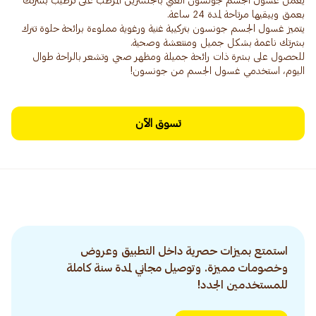
يعمل غسول الجسم جونسون الغني بالجلسرين المرطب على ترطيب بشرتك
يتميز غسول الجسم جونسون بتركيبة غنية ورغوية مملوءة برائحة حلوة تترك
للحصول على بشرة ذات رائحة جميلة ومظهر صحي وتشعر بالراحة طوال
اليوم، استخدمي غسول الجسم من جونسون!
تسوق الآن
استمتع بميزات حصرية داخل التطبيق وعروض
وخصومات مميزة. وتوصيل مجاني لمدة سنة كاملة
للمستخدمين الجدد!