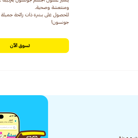
يتميز غسول الجسم جونسون بتركيبة غ
للحصول على بشرة ذات رائحة جميلة 
جونسون!
تسوق الآن