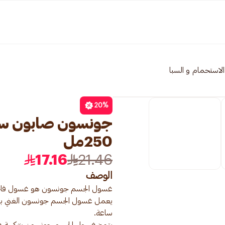
الاستحمام و السبا
20
%
250مل
17.16
21.46
الوصف