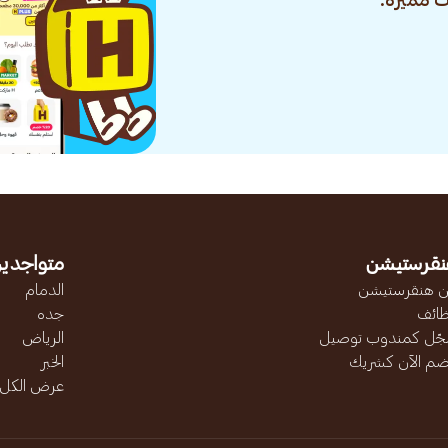
 مميزة.
نقرستيشن
متواجدين
 هنقرستيشن
الدمام
ائف
جده
ّل كمندوب توصيل
الرياض
ضم الآن كشريك
الخبر
عرض الكل..