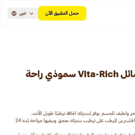
حمل التطبيق الآن
عربي
جونسون صابون سائل Vita-Rich سموذي راحة
يعمل غسول الجسم جونسون الغني بالجلسرين المرطب على ترطيب بشرتك بعمق ويبقيها مرتاحة لمدة 24