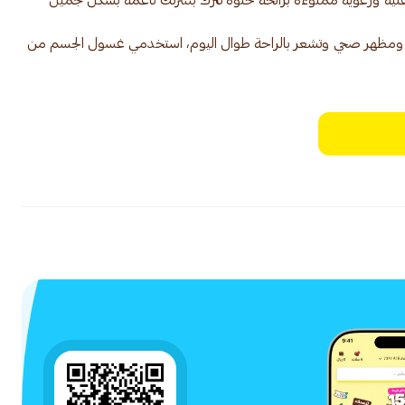
نية ورغوية مملوءة برائحة حلوة تترك بشرتك ناعمة بشكل جميل
ومظهر صحي وتشعر بالراحة طوال اليوم، استخدمي غسول الجسم من