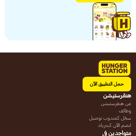
حمل التطبيق الآن
هنقرستيشن
عن هنقرستيشن
وظائف
سجّل كمندوب توصيل
انضم الآن كشريك
متواجدين في