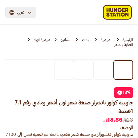
عربي
الرئيسية
الصيدلية
البدائع
البساتين
صيدلية انوفا
العناية بالشعر
18
%
جارنييه كولور ناتشرلز صبغة شعر لون أشقر رمادي رقم 7.1
1قطعة
18.86
23
الوصف
غارنييه كولور ناتشورالز هو صبغة شعر مغذية دائمة مع تغطية تصل إلى 100٪