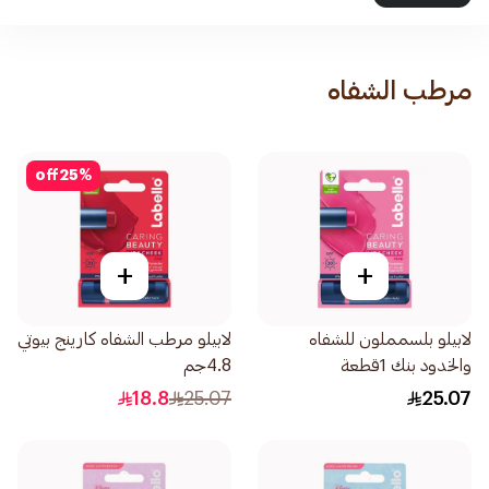
مرطب الشفاه
off
25
%
+
+
لابيلو بلسمملون للشفاه
لابيلو مرطب الشفاه كارينج بيوتي
والخدود بنك 1قطعة
4.8جم
18.8
25.07
25.07