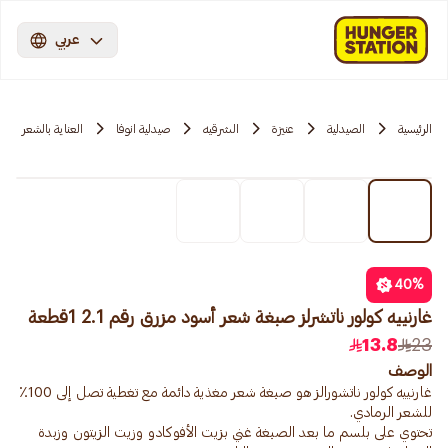
عربي
الرئيسية
الصيدلية
عنيزة
الشرقیه
صيدلية انوفا
العناية بالشعر
40
%
غارنييه كولور ناتشرلز صبغة شعر أسود مزرق رقم 2.1 1قطعة
13.8
23
الوصف
غارنييه كولور ناتشورالز هو صبغة شعر مغذية دائمة مع تغطية تصل إلى 100٪
تحتوي على بلسم ما بعد الصبغة غني بزيت الأفوكادو وزيت الزيتون وزبدة