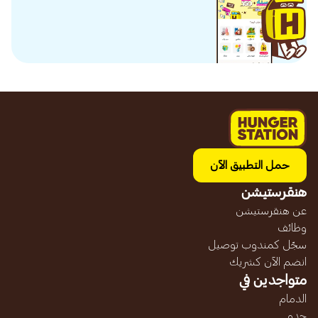
حمل التطبيق الآن
هنقرستيشن
عن هنقرستيشن
وظائف
سجّل كمندوب توصيل
انضم الآن كشريك
متواجدين في
الدمام
جده