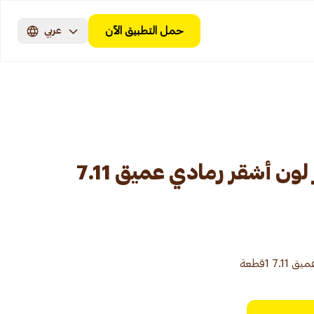
حمل التطبيق الآن
عربي
غارنييه صبغة شعر لون أشقر رمادي عميق 7.11
 1قطعة