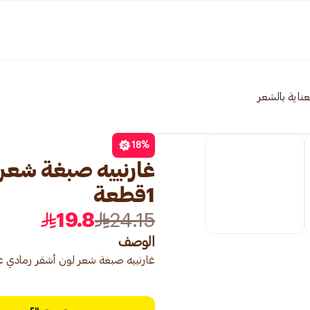
عناية بالشعر
18
%
1قطعة
19.8
24.15
الوصف
غارنييه صبغة شعر لون أشقر رمادي عميق 7.11