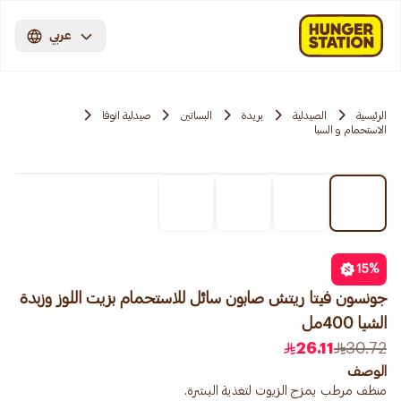
عربي
الرئيسية
الصيدلية
بريدة
البساتين
صيدلية انوفا
الاستحمام و السبا
15
%
جونسون فيتا ريتش صابون سائل للاستحمام بزيت اللوز وزبدة
الشيا 400مل
26.11
30.72
الوصف
منظف ​​مرطب يمزج الزيوت لتغذية البشرة.