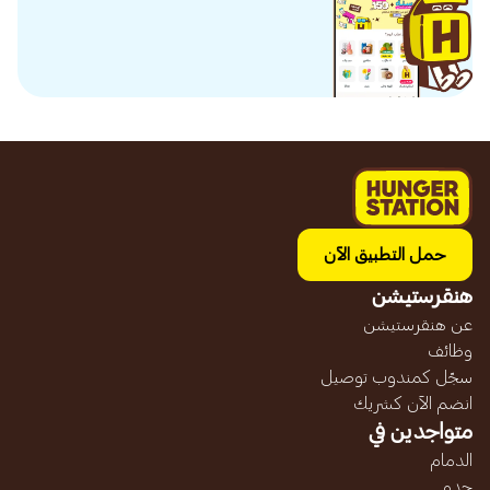
حمل التطبيق الآن
هنقرستيشن
عن هنقرستيشن
وظائف
سجّل كمندوب توصيل
انضم الآن كشريك
متواجدين في
الدمام
جده