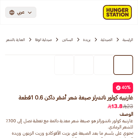
عربي
الرئيسية
الصيدلية
بريدة
البساتين
صيدلية انوفا
العناية بالشعر
40
%
غارنييه كولور ناتشرلز صبغة شعر أشقر داكن 0.6 1قطعة
13.8
23
الوصف
غارنييه كولور ناتشورالز هو صبغة شعر مغذية دائمة مع تغطية تصل إلى 100٪
تحتوي على بلسم ما بعد الصبغة غني بزيت الأفوكادو وزيت الزيتون وزبدة