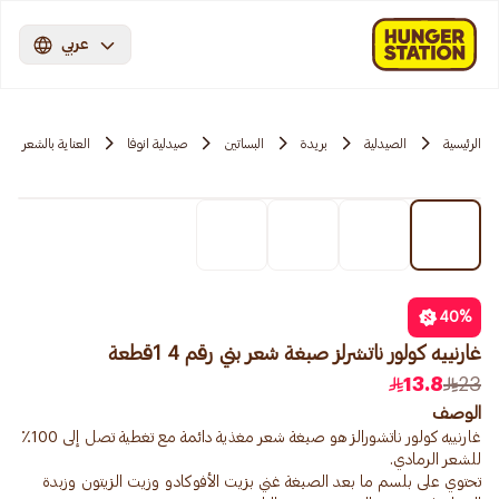
عربي
الرئيسية
الصيدلية
بريدة
البساتين
صيدلية انوفا
العناية بالشعر
40
%
غارنييه كولور ناتشرلز صبغة شعر بني رقم 4 1قطعة
13.8
23
الوصف
غارنييه كولور ناتشورالز هو صبغة شعر مغذية دائمة مع تغطية تصل إلى 100٪
تحتوي على بلسم ما بعد الصبغة غني بزيت الأفوكادو وزيت الزيتون وزبدة