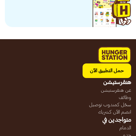
حمل التطبيق الآن
هنقرستيشن
عن هنقرستيشن
وظائف
سجّل كمندوب توصيل
انضم الآن كشريك
متواجدين في
الدمام
جده