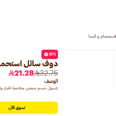
لاستحمام و السبا
35
%
دوف سائل استحمام لم
21.28
32.75
الوصف
غسول جسم منعش بخلاصة الخيار وال
تسوق الآن