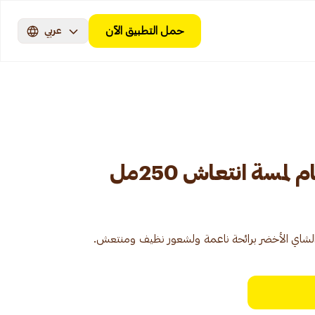
حمل التطبيق الآن
عربي
سة انتعاش 250مل
شاي الأخضر برائحة ناعمة ولشعور نظيف ومنتعش.