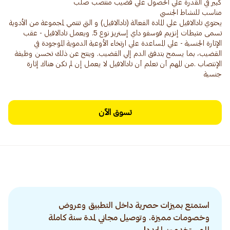
يحتوي تادالافيل علي المادة الفعالة (تادالافيل) و التي تنتمي لمجموعة من الأدوية
تسمى مثبطات إنزيم فوسفو داي إستريز نوع 5. ويعمل تادالافيل - عقب
الإثارة الجنسية - علي المساعدة علي ارتخاء الأوعية الدموية الموجودة في
القضيب، بما يسمح بتدفق الدم إلي القضيب. وينتج عن ذلك تحسن وظيفة
الإنتصاب .من المهم أن تعلم أن تادالافيل لا يعمل إن لم تكن هناك إثارة
جنسية
تسوق الآن
استمتع بميزات حصرية داخل التطبيق وعروض
وخصومات مميزة. وتوصيل مجاني لمدة سنة كاملة