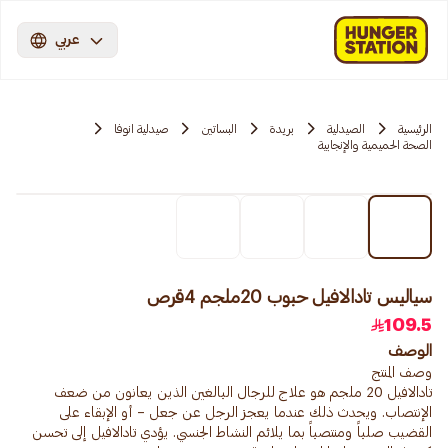
عربي
الرئيسية
الصيدلية
بريدة
البساتين
صيدلية انوفا
الصحة الحميمية والإنجابية
سياليس تادالافيل حبوب 20ملجم 4قرص
109.5
الوصف
تادالافيل 20 ملجم هو علاج للرجال البالغين الذين يعانون من ضعف
الإنتصاب. ويحدث ذلك عندما يعجز الرجل عن جعل – أو الإبقاء على
القضيب صلباً ومنتصباً بما يلائم النشاط الجنسي. يؤدي تادالافيل إلى تحسن