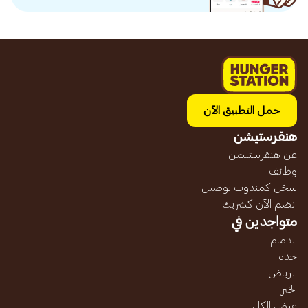
حمل التطبيق الآن
هنقرستيشن
عن هنقرستيشن
وظائف
سجّل كمندوب توصيل
انضم الآن كشريك
متواجدين في
الدمام
جده
الرياض
الخبر
عرض الكل...