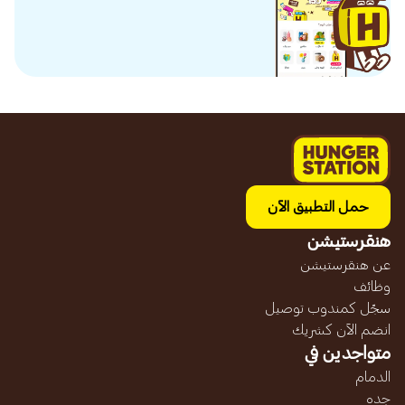
حمل التطبيق الآن
هنقرستيشن
عن هنقرستيشن
وظائف
سجّل كمندوب توصيل
انضم الآن كشريك
متواجدين في
الدمام
جده