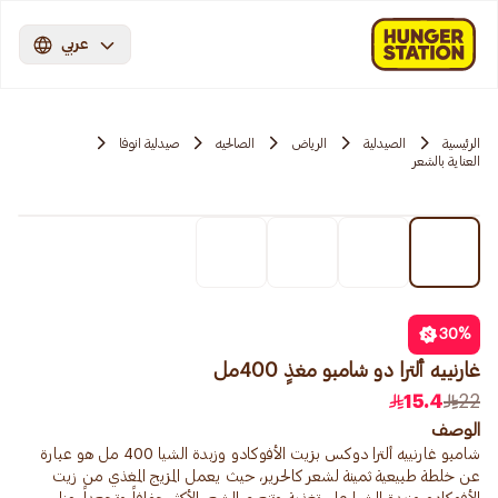
عربي
الرئيسية
الصيدلية
الرياض
الصالحيه
صيدلية انوفا
العناية بالشعر
30
%
غارنييه ألترا دو شامبو مغذٍ 400مل
15.4
22
الوصف
شامبو غارنييه ألترا دوكس بزيت الأفوكادو وزبدة الشيا 400 مل هو عبارة
عن خلطة طبيعية ثمينة لشعر كالحرير، حيث يعمل المزيج المغذي من زيت