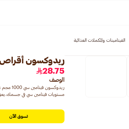
الفيتامينات والمكملات الغذائية
ريدوكسون أقراص فيتا
28.75
الوصف
ريدوكسون
مستويات فيتامين سي في جسمك.يعزز ا
تسوق الآن