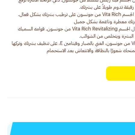
الجسم فيتا ريتش المنشط من جونسون. دعي الرائحة الآسرة ترفع
• تعمل التركيبة الغنية بالرغوة لغسول الجسم Vita Rich من جونسون على ترطيب بشرتك بشكل فعال.
• دلّلي بشرتك بنضارة الأزهار مع غسول الجسم Vita Rich Revitalizing من جونسون. قوامه السميك
• تعمل تركيبة غسول الجسم Vita Rich من جونسون، الغني بالصبار وفيتامين E، على تنظيف بشرتك وتركها
 تمنحك شعورًا بالنظافة والانتعاش بعد الاستحمام