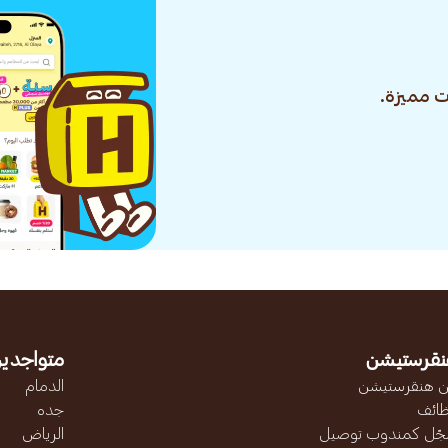
 مميزة.
نقرستيشن
متواجدين
 هنقرستيشن
الدمام
ائف
جده
ّل كمندوب توصيل
الرياض