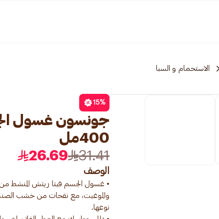
الاستحمام و السبا
15
%
جونسون غسول الجسم
400مل
26.69
31.41
الوصف
• غسول الجسم فيتا ريتش المنشط من ج
والموغيت، مع نفحات من خشب الصندل،