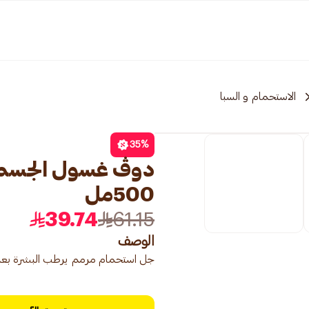
الاستحمام و السبا
35
%
دوڤ غسول الجسم رو
500مل
39.74
61.15
الوصف
جل استحمام مرمم يرطب البشرة بعم