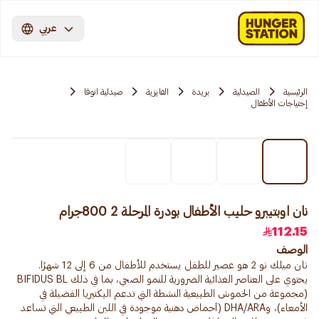
عربي
الرئيسية
الصيدلية
بريدة
الفايزية
صيدلية انوفا
إحتياجات الأطفال
نان اوبتيبرو حليب الأطفال بودرة المرحلة 2 800جرام
112.15
الوصف
نان ميلك نو 2 هو عصير للطفل يستخدم للأطفال من 6 إلى 12 شهرًا.
يحتوي على العناصر الغذائية الضرورية للنمو الصحي، بما في ذلك BIFIDUS BL
(مجموعة من الخموش الطبيعية النشطة التي تدعم البكتيريا الفضيلة في
الأمعاء)، وDHA/ARA (أحماض دهنية موجودة في اللبن الطبيعي التي تساعد