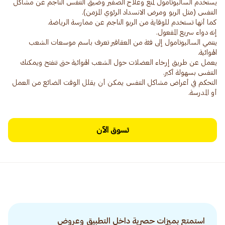
يستخدم السالبوتامول لمنع وعلاج الصفير وضيق التنفس الناجم عن مشاكل
ينتمي السالبوتامول إلى فئة من العقاقير تعرف باسم موسعات الشعب
يعمل عن طريق إرخاء العضلات حول الشعب الهوائية حتى تنفتح ويمكنك
التحكم في أعراض مشاكل التنفس يمكن أن يقلل الوقت الضائع من العمل
أو المدرسة.
تسوق الآن
استمتع بميزات حصرية داخل التطبيق وعروض