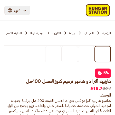
عربي
الرئيسية
الصيدلية
بريدة
الفايزية
صيدلية انوفا
العناية بالشعر
15
%
غارنييه ألترا دو شامبو ترميم كنوز العسل 400مل
18.7
22
الوصف
شامبو غارنييه ألترا دوكس بفوائد العسل القيمة 400 مل بتركيبة جديدة
لتجديد الشباب مصممة خصيصًا للشعر الهش والتالف. فهو يجمع بين المزايا
الثلاث لخلايا النحل: تجديد الشعر لإحتوائه على غذاء ملكات النحل ، وإكسير