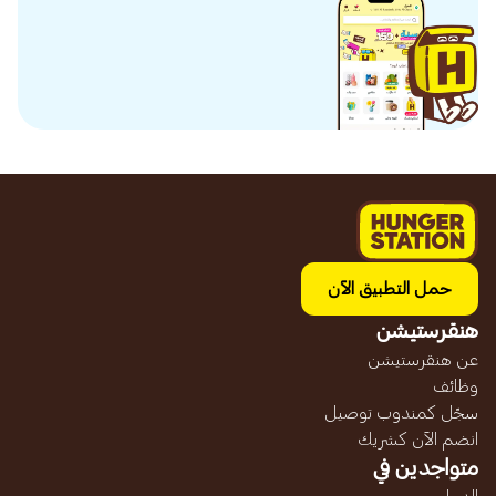
حمل التطبيق الآن
هنقرستيشن
عن هنقرستيشن
وظائف
سجّل كمندوب توصيل
انضم الآن كشريك
متواجدين في