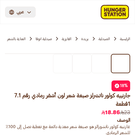
عربي
الرئيسية
الصيدلية
بريدة
الفايزية
صيدلية انوفا
العناية بالشعر
18
%
جارنييه كولور ناتشرلز صبغة شعر لون أشقر رمادي رقم 7.1
1قطعة
18.86
23
الوصف
غارنييه كولور ناتشورالز هو صبغة شعر مغذية دائمة مع تغطية تصل إلى 100٪