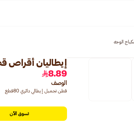
كياج الوجه
إيطاليان أقراص قطنية 
8.89
الوصف
قطن تجميل إيطالي دائري 80قطع
تسوق الآن