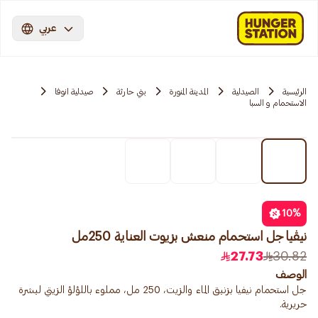
عربي
الرئيسية
الصيدلية
المدينة المنورة
بني حارثة
صيدلية انوفا
الاستحمام و السبا
10
%
نيڤيا جل استحمام منعش بزيوت العناية 250مل
27.73
30.82
الوصف
جل استحمام نيفيا بزنبق الماء والزيت، 250 مل، مملوء باللؤلؤ الزيتي لبشرة
حريرية.