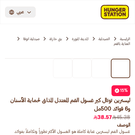
عربي
الرئيسية
الصيدلية
المدينة المنورة
بني حارثة
صيدلية انوفا
العناية بالفم
15
%
ليسترين توتال كير غسول الفم المعتدل المذاق لحماية الأسنان
و6 فوائد 500مل
38.57
45.38
الوصف
غسول الفم ليسترين عناية كاملة هو الغسول الأكثر تطوراً وتكاملاً بفوائد