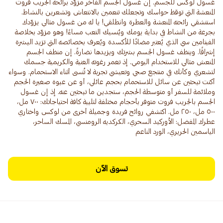
غسول لوكس للجسم. إن غسول الجسم الفاخر مزوّد برائحة الجريب فروت
المنعشة التي توقظ حواسك وتجعلك تنعمين بالانتعاش وتشعرين بالنشاط.
استنشقي رائحته المنعشة والعطرة وانطلقي! يا له من غسول مثالي يزوّدك
بجرعة من النشاط في بداية يومك ويُنسيك التعب مساءً! وهو مزوّد بخلاصة
الفيتامين سي الذي يُعتبر مضادًا للأكسدة ويُعرف بخصائصه التي تزيد البشرة
إشراقًا. وينظف غسول الجسم بشرتك ويزيدها نضارةً. إن منظف الجسم
المنعش مثالي للاستخدام اليومي. إذ تغمر رغوته الغنية والكريمية جسمك
لتشعري وكأنك في منتجع صحي وتعيشي تجربة لا تُنسى أثناء الاستحمام. وسواء
أكنت تبحثين عن سائل للاستحمام بحجم عائلي، أو عن عبوة صغيرة الحجم
وملائمة للسفر أو متوسطة الحجم، ستجدين ما تبحثين عنه. إذ إن غسول
الجسم بالجريب فروت متوفر بأحجام مختلفة لتلبية كافة احتياجاتك: ٧٠٠ مل،
٥٠٠ مل، ٢٥٠ مل. اكتشفي روائح فريدة وجميلة أخرى من لوكس واختاري
عطرك المفضل: الأوركيد السحري، الكركديه الرومنسي، المسك الساحر،
الياسمين الحريري، الورد الناعم
تسوق الآن