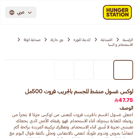
عربي
الرئيسية
الصيدلية
المدينة المنورة
بني حارثة
صيدلية انوفا
الاستحمام و السبا
لوكس غسول منشط للجسم بالجريب فروت 500مل
47.75
الوصف
اجعلي غسول الجسم بالجريب فروت المنعش من لوكس جزءًا لا يتجزأ من
روتينك للعناية ببشرتك أثناء الاستحمام. فهو رفيقك الأمين الذي يجعلك
تعيشين تجربة لا تُنسى أثناء الاستحمام. وتعطّرك تركيبته الفريدة برائحة أكثر
انتعاشًا بمرتين وتدوم طويلًا. انعمي بالانتعاش وتحلّي بالثقة طوال اليوم مع