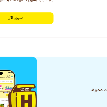
والإنفلونزا. يسهل حملها، مما يجعلها 
تسوق الآن
 مميزة.