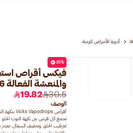
ا
أدوية الأمراض المزمنة
35
%
فيكس أقراص استحل
والمنعشة الفعالة 16قرص
19.82
30.5
الوصف
أقراص rops
تجمع كل قرص بين نكهة التوت الحلو وخ
لترطيب الحلق وتخفيف السعال، تعتبر 