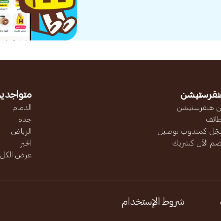
نقرستيشن
متواجدين
 هنقرستيشن
الدمام
ائف
جده
ّل كمندوب توصيل
الرياض
ضم الآن كشريك
الخبر
عرض الكل..
شروط الإستخدام