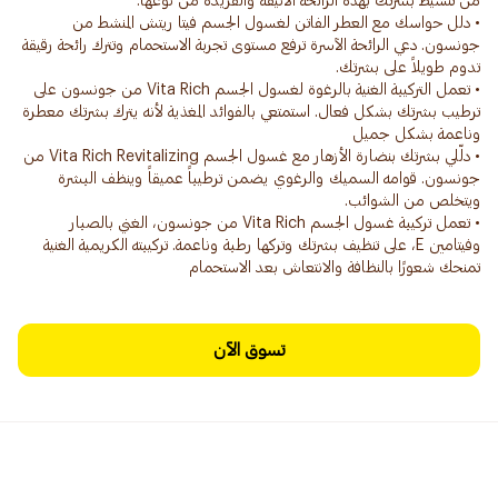
• دلل حواسك مع العطر الفاتن لغسول الجسم فيتا ريتش المنشط من
جونسون. دعي الرائحة الآسرة ترفع مستوى تجربة الاستحمام وتترك رائحة رقيقة
• تعمل التركيبة الغنية بالرغوة لغسول الجسم Vita Rich من جونسون على
ترطيب بشرتك بشكل فعال. استمتعي بالفوائد المغذية لأنه يترك بشرتك معطرة
• دلّلي بشرتك بنضارة الأزهار مع غسول الجسم Vita Rich Revitalizing من
جونسون. قوامه السميك والرغوي يضمن ترطيباً عميقاً وينظف البشرة
• تعمل تركيبة غسول الجسم Vita Rich من جونسون، الغني بالصبار
وفيتامين E، على تنظيف بشرتك وتركها رطبة وناعمة. تركيبته الكريمية الغنية
تمنحك شعورًا بالنظافة والانتعاش بعد الاستحمام
تسوق الآن