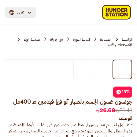
عربي
الرئيسية
الصيدلية
المدينة المنورة
بني حارثة
صيدلية انوفا
الاستحمام و السبا
15
%
جونسون غسول الجسم بالصبار ألو فيرا فيتامين هـ 400مل
26.69
31.41
الوصف
• غسول الجسم فيتا ريتش المنشط من جونسون غني بقلب الأزهار المضيئة من
زهر البرتقال والياسمين والموغيت، مع نفحات من خشب الصندل، حتى تتمكني