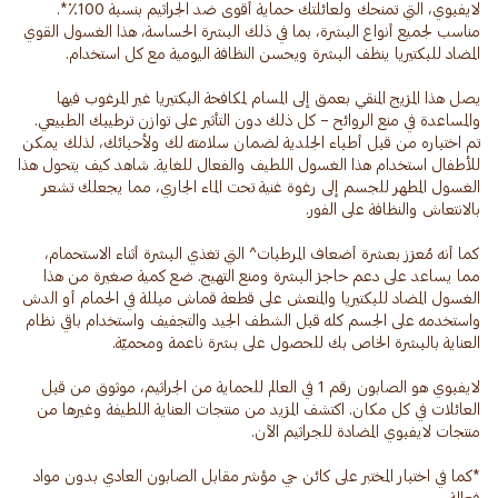
لايفبوي، التي تمنحك ولعائلتك حماية أقوى ضد الجراثيم بنسبة 100٪*.
مناسب لجميع أنواع البشرة، بما في ذلك البشرة الحساسة، هذا الغسول القوي
يصل هذا المزيج المنقي بعمق إلى المسام لمكافحة البكتيريا غير المرغوب فيها
والمساعدة في منع الروائح – كل ذلك دون التأثير على توازن ترطيبك الطبيعي.
تم اختباره من قبل أطباء الجلدية لضمان سلامته لك ولأحبائك، لذلك يمكن
للأطفال استخدام هذا الغسول اللطيف والفعال للغاية. شاهد كيف يتحول هذا
الغسول المطهر للجسم إلى رغوة غنية تحت الماء الجاري، مما يجعلك تشعر
كما أنه مُعزز بعشرة أضعاف المرطبات^ التي تغذي البشرة أثناء الاستحمام،
مما يساعد على دعم حاجز البشرة ومنع التهيج. ضع كمية صغيرة من هذا
الغسول المضاد للبكتيريا والمنعش على قطعة قماش مبللة في الحمام أو الدش
واستخدمه على الجسم كله قبل الشطف الجيد والتجفيف واستخدام باقي نظام
لايفبوي هو الصابون رقم 1 في العالم للحماية من الجراثيم، موثوق من قبل
العائلات في كل مكان. اكتشف المزيد من منتجات العناية اللطيفة وغيرها من
*كما في اختبار المختبر على كائن حي مؤشر مقابل الصابون العادي بدون مواد