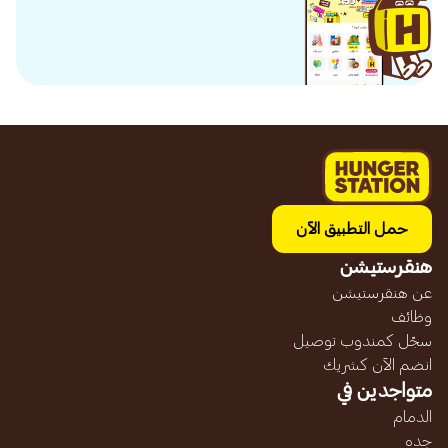
حمل التطبيق الآن
هنقرستيشن
عن هنقرستيشن
وظائف
سجّل كمندوب توصيل
انضم الآن كشريك
متواجدين في
الدمام
جده