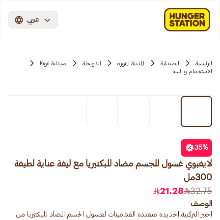
عربي
الرئيسية
الصيدلية
المدينة المنورة
الدويخلة
صيدلية انوفا
الاستحمام و السبا
35
%
لايفبوي غسول للجسم مضاد للبكتيريا مع ليفة عناية لطيفة
300مل
21.28
32.75
الوصف
اختبر التركيبة الجديدة متعددة الفيتامينات لغسول الجسم المضاد للبكتيريا من