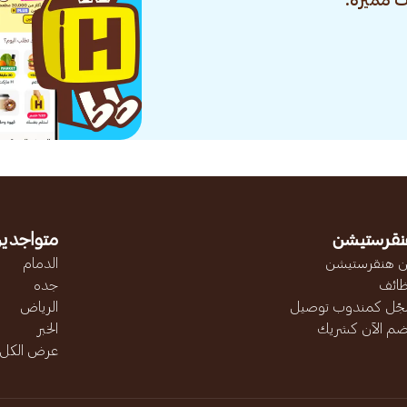
 مميزة.
نقرستيشن
متواجدين
 هنقرستيشن
الدمام
ائف
جده
ّل كمندوب توصيل
الرياض
ضم الآن كشريك
الخبر
عرض الكل..