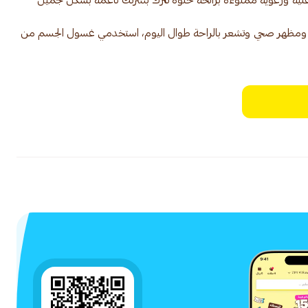
نية ورغوية مملوءة برائحة حلوة تترك بشرتك ناعمة بشكل جميل
ومظهر صحي وتشعر بالراحة طوال اليوم، استخدمي غسول الجسم من