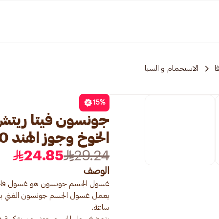
ا
الاستحمام و السبا
15
%
جونسون فيتا ريتش
الخوخ وجوز الهند 400مل
24.85
29.24
الوصف