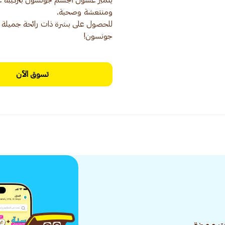
يتميز غسول الجسم جونسون بتركيبة غ
للحصول على بشرة ذات رائحة جميلة 
جونسون!
تسوق الآن