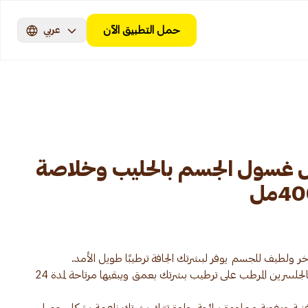
حمل التطبيق الآن
عربي
 غسول الجسم بالحليب وخلاصة
يعمل غسول الجسم جونسون الغني بالجلسرين المرطب على ترطيب بشرتك بعمق ويبقيها مرتاحة لمدة 24