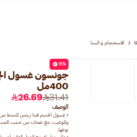
ا
الاستحمام و السبا
15
%
جونسون غسول الجسم
400مل
26.69
31.41
الوصف
• غسول الجسم فيتا ريتش المنشط من ج
والموغيت، مع نفحات من خشب الصندل،