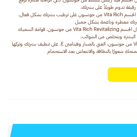
الجسم فيتا ريتش المنشط من جونسون. دعي الرائحة الآسرة ترفع
• تعمل التركيبة الغنية بالرغوة لغسول الجسم Vita Rich من جونسون على ترطيب بشرتك بشكل فعال.
• دلّلي بشرتك بنضارة الأزهار مع غسول الجسم Vita Rich Revitalizing من جونسون. قوامه السميك
• تعمل تركيبة غسول الجسم Vita Rich من جونسون، الغني بالصبار وفيتامين E، على تنظيف بشرتك وتركها
 تمنحك شعورًا بالنظافة والانتعاش بعد الاستحمام