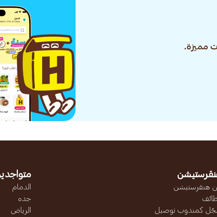
 مميزة.
نقرستيشن
متواجدين
 هنقرستيشن
الدمام
ائف
جده
ّل كمندوب توصيل
الرياض