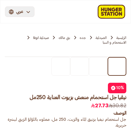
عربي
الرئيسية
الصيدلية
جده
بني مالك
صيدلية انوفا
الاستحمام و السبا
10
%
نيڤيا جل استحمام منعش بزيوت العناية 250مل
27.73
30.82
الوصف
جل استحمام نيفيا بزنبق الماء والزيت، 250 مل، مملوء باللؤلؤ الزيتي لبشرة
حريرية.