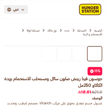
عربي
الرئيسية
الصيدلية
جده
بني مالك
صيدلية انوفا
الاستحمام و السبا
15
%
جونسون فيتا ريتش صابون سائل ومستحلب للاستحمام بزبدة
الكاكاو 250مل
18.61
21.9
الوصف
غسول جسم مغذي يحتوي على مركب Vitarich، مصمم لترطيب وتجديد