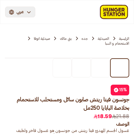
عربي
الرئيسية
الصيدلية
جده
بني مالك
صيدلية انوفا
الاستحمام و السبا
15
%
جونسون فيتا ريتش صابون سائل ومستحلب للاستحمام
بخلاصة البابايا 250مل
18.59
21.88
الوصف
غسول الجسم المهدئ فيتا ريتش من جونسون هو غسول فاخر ولطيف