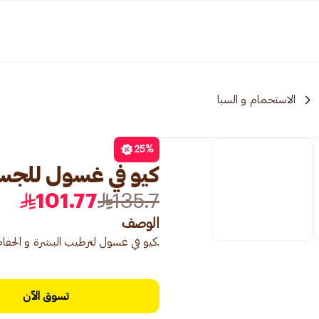
الاستحمام و السبا
25
%
كيو في غسول للجسم 00
101.77
135.7
الوصف
.كيو في غسول لترطيب البشرة و الحفاظ
تسوق الآن