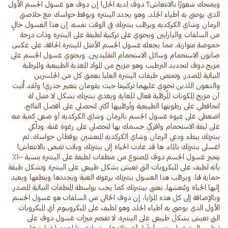
ويمنحك شعورًا بالانتعاش؟ دوڤ لديه الحل! إن دوڤ هو غسول الجسم الأول
الذي يوصي به أطباء الجلد. وهو يجدد البشرة ويوقظ حواسك مع خلاصتي
الرمان وشاي الكركديه ويرطّب بشرتك في الوقت نفسه. إن هذا الغسول خالٍ
من السلفات والبارابين ويحتوي على تركيبة لطيفة على البشرة وذات درجة
حموضة متوازنة، مما يجعله غسول الجسم الأمثل للبشرة الجافة، على عكس
صابون الاستحمام وسائل الاستحمام التقليديين. ويحتوي غسول الجسم على
مزيج دوڤ لتجديد الترطيب وهو مزيج من المواد المغذية الطبيعية والمرطبة
النباتية المصدر. وتمتص طبقات البشرة العليا بعمق كل من الجلسرين
والدهون اللذين تحتوي عليهما تركيبتنا حيث يقومان بتغيير جذري! ولقد أُثبت
أن مزيج المكونات المُرطّبة فعال للغاية ويغذي بشرتك بشكل لا مثيل له
لتحافظي على رطوبتها الطبيعية وتُرطّبيها أكثر. لتحصلي على أفضل النتائج،
اضغطي على عبوة غسول الجسم بالرمان وشاي الكركديه أو ضعي كمية منه
على ليفة الاستحمام وافركي جسمك بها لتحصلي على رغوة غنية. ودلّكي
بشرتك ببطء ودعي الرمان وشاي الكركديه المنعشين يوقظان حواسك. ثم
اغسلي بشرتك بالماء. ها قد عادت الحياة إلى بشرتك وباتت تفيض بالانتعاش!
يتميز غسول الجسم دوڤ المصنوع من منظفات لطيفة على البشرة بنسبة ١٠٠٪
بأنه لطيف على الميكروبات التي تعيش بشكل طبيعي على البشرة وتشكل طبقة
حماية لها. ويرطّب هذا الغسول بشرتك برغوته الغنية ويجددها وينظفها ويعيد
إليها الحياة ويُنعشها. نعتني ببشرتك كما يجب بواسطة المنظفات النباتية المصدر.
وبالإضافة إلى كل هذه المزايا، إن دوڤ الخالي من السلفات هو غسول الجسم
الأول الذي يوصي به أطباء الجلد وهو لطيف على الميكروبيوم أي الميكروبات
التي تعيش بشكل طبيعي على البشرة. لا تقتصر ميزات غسول دوڤ على