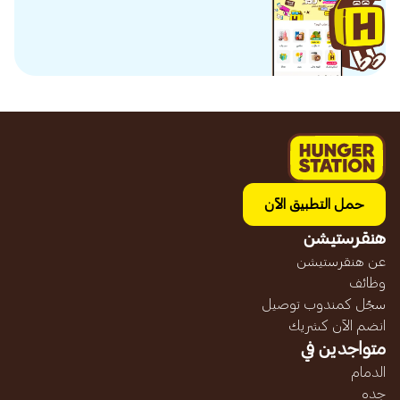
حمل التطبيق الآن
هنقرستيشن
عن هنقرستيشن
وظائف
سجّل كمندوب توصيل
انضم الآن كشريك
متواجدين في
الدمام
جده