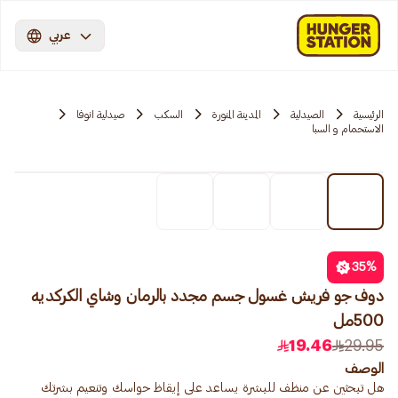
عربي
الرئيسية
الصيدلية
المدينة المنورة
السكب
صيدلية انوفا
الاستحمام و السبا
35
%
دوف جو فريش غسول جسم مجدد بالرمان وشاي الكركديه
500مل
19.46
29.95
الوصف
هل تبحثين عن منظف للبشرة يساعد على إيقاظ حواسك وتنعيم بشرتك