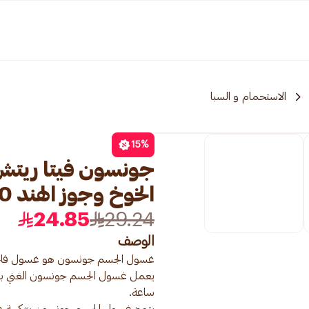
الاستحمام و السبا
15
%
جونسون فيتا ريتش
الخوخ وجوز الهند 400مل
24.85
29.24
الوصف