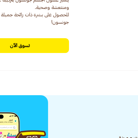
يتميز غسول الجسم جونسون بتركيبة غ
للحصول على بشرة ذات رائحة جميلة 
جونسون!
تسوق الآن