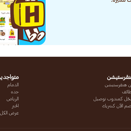
 مميزة.
نقرستيشن
متواجدين
 هنقرستيشن
الدمام
ائف
جده
ّل كمندوب توصيل
الرياض
ضم الآن كشريك
الخبر
عرض الكل..