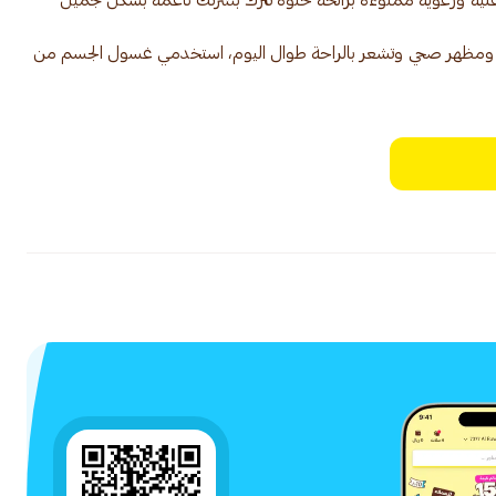
نية ورغوية مملوءة برائحة حلوة تترك بشرتك ناعمة بشكل جميل
ومظهر صحي وتشعر بالراحة طوال اليوم، استخدمي غسول الجسم من