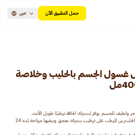
حمل التطبيق الآن
عربي
 غسول الجسم بالحليب وخلاصة
يعمل غسول الجسم جونسون الغني بالجلسرين المرطب على ترطيب بشرتك بعمق ويبقيها مرتاحة لمدة 24